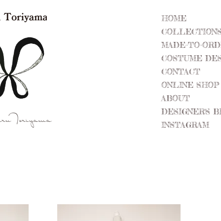
HOME
COLLECTION
MADE-TO-OR
COSTUME DES
CONTACT
ONLINE SHOP
ABOUT
DESIGNER'S 
INSTAGRAM