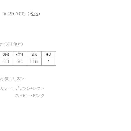
​¥ 29,700（税込）
サイズ (
約
cm)
​×
​33
​96
​118
材 質 : リネン
カラー：ブラック×レッド
​ ネイビー×ピンク
​