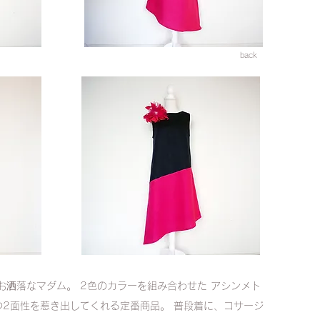
back
お洒落なマダム。 2色のカラーを組み合わせた アシンメト
2面性を惹き出してくれる定番商品。 普段着に、コサージ