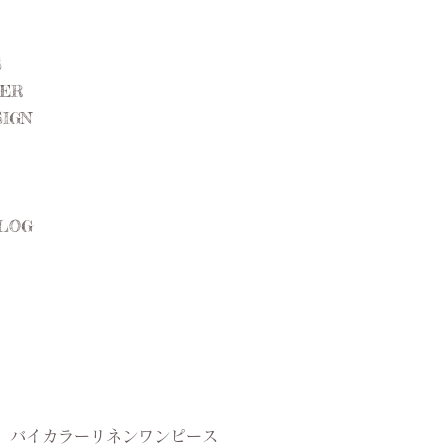
S
DER
IGN
BLOG
​バイカラーリネンワンピース