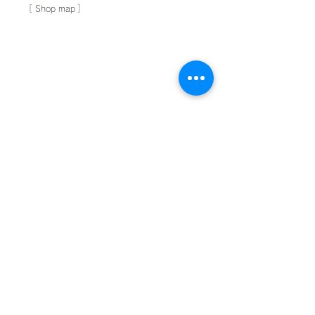
​［
Shop map
］