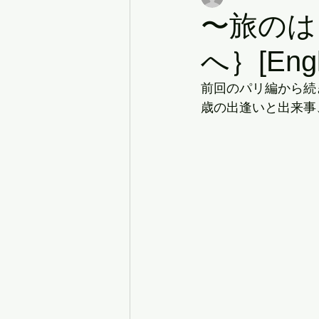
〜旅のは
へ｝[Engli
前回のパリ編から続
歳の出逢いと出来事