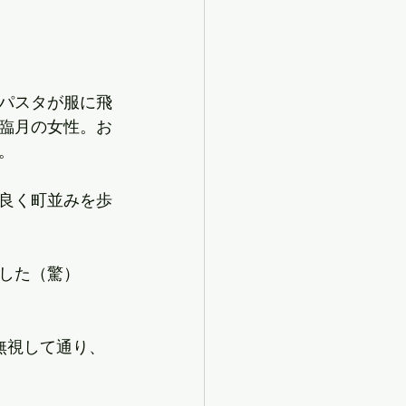
パスタが服に飛
臨月の女性。お
。
良く町並みを歩
した（驚）
無視して通り、