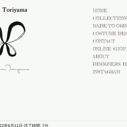
HOME
COLLECTION
MADE-TO-OR
COSTUME DES
CONTACT
ONLINE SHOP
ABOUT
DESIGNER'S 
INSTAGRAM
022年6月11日
読了時間: 7分